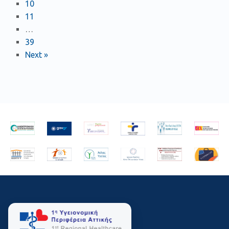
10
11
…
39
Next »