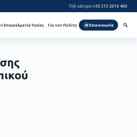
Τηλ. κέντρο
:
+30 213 2010 400
ον Επαγγελματία Υγείας
Για τον Πολίτη
Επικοινωνία
✉
ισης
πικού