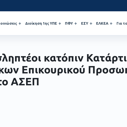
οινώσεις
Διοίκηση 1ης ΥΠΕ
ΠΦΥ
ΕΣΥ
ΕΛΚΕΑ
Για τ
ληπτέοι κατόπιν Κατάρτ
κων Επικουρικού Προσω
το ΑΣΕΠ