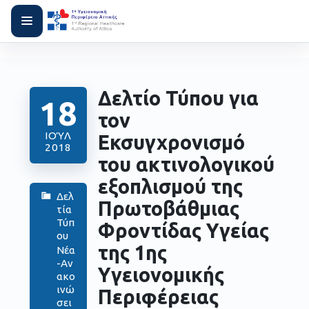
Δελτίο Τύπου για
18
τον
ΙΟΎΛ
Εκσυγχρονισμό
2018
του ακτινολογικού
εξοπλισμού της
Δελ
Πρωτοβάθμιας
τία
Τύπ
Φροντίδας Υγείας
ου
της 1ης
Νέα
-Αν
Υγειονομικής
ακο
ινώ
Περιφέρειας
σει