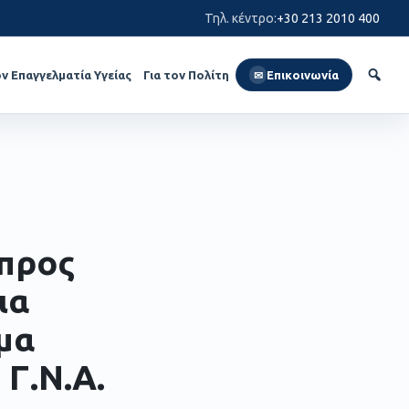
Τηλ. κέντρο
:
+30 213 2010 400
ον Επαγγελματία Υγείας
Για τον Πολίτη
Επικοινωνία
✉
προς
ια
μα
Γ.Ν.Α.