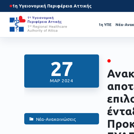
1η Υγειονομική Περιφέρεια Αττικής
1η ΥΠΕ
Νέα-Ανακ
•
27
Ανακ
ΜΑΡ 2024
αποτ
επιλ
έντα
Νέα-Ανακοινώσεις
Προκ