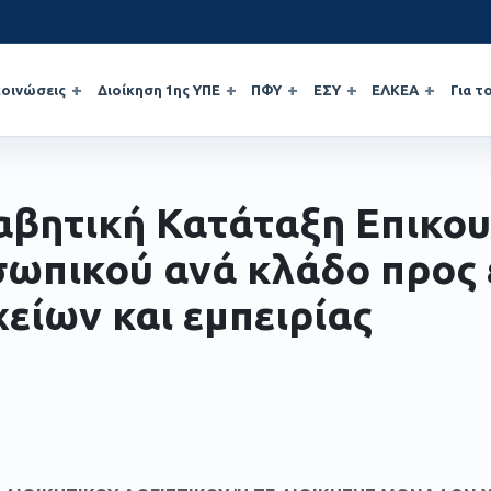
οινώσεις
Διοίκηση 1ης ΥΠΕ
ΠΦΥ
ΕΣΥ
ΕΛΚΕΑ
Για τ
βητική Κατάταξη Επικου
ωπικού ανά κλάδο προς 
χείων και εμπειρίας