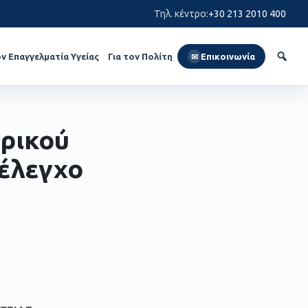
Τηλ. κέντρο
:
+30 213 2010 400
ον Επαγγελματία Υγείας
Για τον Πολίτη
Επικοινωνία
✉
ρικού
έλεγχο