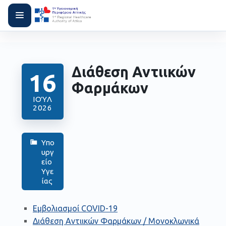
Διάθεση Αντιικών
16
Φαρμάκων
ΙΟΎΛ
2026
Υπο
υργ
είο
Υγε
ίας
Εμβολιασμοί COVID-19
Διάθεση Αντιικών Φαρμάκων / Μονοκλωνικά