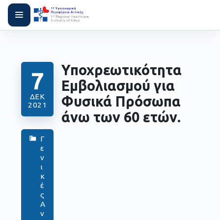
Υποχρεωτικότητα
7
Εμβολιασμού για
ΔΕΚ
Φυσικά Πρόσωπα
2021
άνω των 60 ετών.
Γ
ε
ν
ι
κ
έ
ς
Α
ν