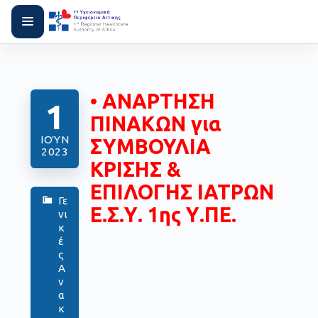
• ΑΝΑΡΤΗΣΗ
1
ΠΙΝΑΚΩΝ για
ΙΟΎΝ
ΣΥΜΒΟΥΛΙΑ
2023
ΚΡΙΣΗΣ &
ΕΠΙΛΟΓΗΣ ΙΑΤΡΩΝ
Γε
Ε.Σ.Υ. 1ης Υ.ΠΕ.
νι
κ
έ
ς
Α
ν
α
κ