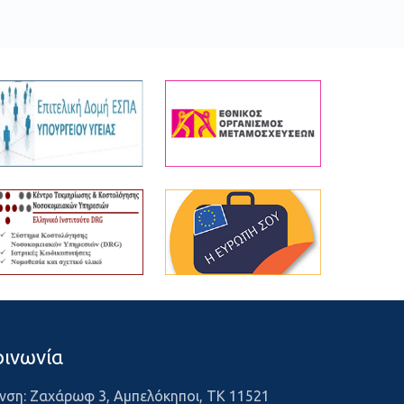
οινωνία
νση: Ζαχάρωφ 3, Αμπελόκηποι, ΤΚ 11521