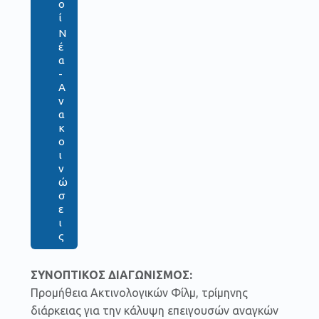
ο
ί
Ν
έ
α
-
Α
ν
α
κ
ο
ι
ν
ώ
σ
ε
ι
ς
ΣΥΝΟΠΤΙΚΟΣ ΔΙΑΓΩΝΙΣΜΟΣ:
Προμήθεια Ακτινολογικών Φίλμ, τρίμηνης
διάρκειας για την κάλυψη επειγουσών αναγκών