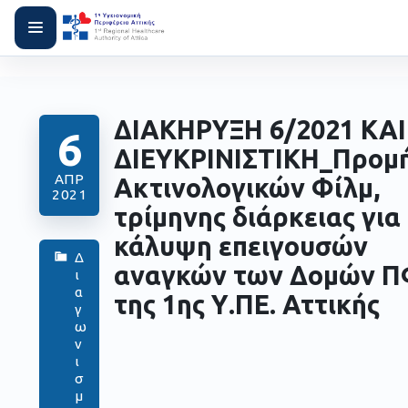
ΔΙΑΚΗΡΥΞΗ 6/2021 ΚΑΙ
6
ΔΙΕΥΚΡΙΝΙΣΤΙΚΗ_Προμ
ΑΠΡ
Ακτινολογικών Φίλμ,
2021
τρίμηνης διάρκειας για
κάλυψη επειγουσών
Δ
αναγκών των Δομών 
ι
α
της 1ης Υ.ΠΕ. Αττικής
γ
ω
ν
ι
σ
μ