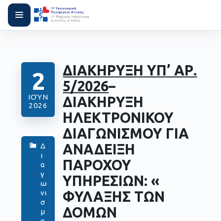
ΔΙΑΚΗΡΥΞΗ ΥΠ’ ΑΡ.
2
5/2026
–
ΙΟΎΝ
ΔΙΑΚΗΡΥΞΗ
2026
ΗΛΕΚΤΡΟΝΙΚΟΥ
ΔΙΑΓΩΝΙΣΜΟΥ ΓΙΑ
ΑΝΑΔΕΙΞΗ
Δ
ι
ΠΑΡΟΧΟΥ
α
γ
ΥΠΗΡΕΣΙΩΝ: «
ω
ΦΥΛΑΞΗΣ ΤΩΝ
νι
σ
ΔΟΜΩΝ
μ
ο