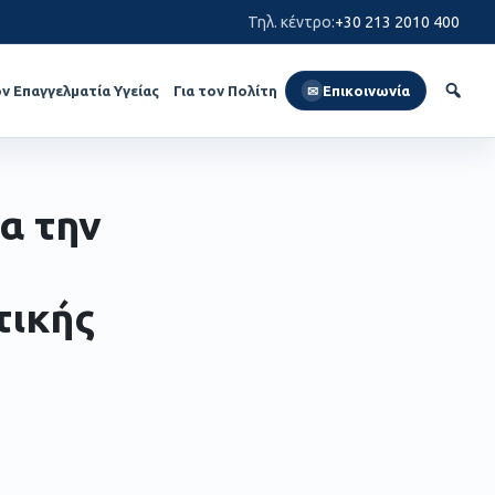
Τηλ. κέντρο
:
+30 213 2010 400
ον Επαγγελματία Υγείας
Για τον Πολίτη
Επικοινωνία
✉
α την
τικής