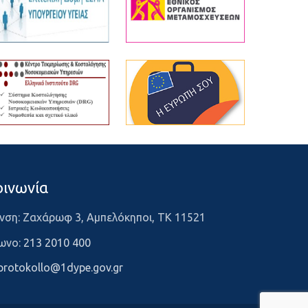
οινωνία
νση: Ζαχάρωφ 3, Αμπελόκηποι, ΤΚ 11521
ωνο:
213 2010 400
protokollo@1dype.gov.gr