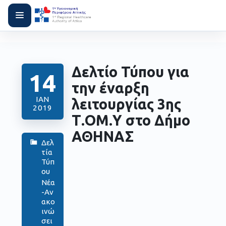
Δελτίo Τύπου για
14
την έναρξη
ΙΑΝ
λειτουργίας 3ης
2019
Τ.ΟΜ.Υ στο Δήμο
ΑΘΗΝΑΣ
Δελ
τία
Τύπ
ου
Νέα
-Αν
ακο
ινώ
σει