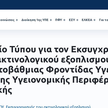
οινώσεις
Διοίκηση 1ης ΥΠΕ
ΠΦΥ
ΕΣΥ
ΕΛΚΕΑ
Για τ
ίο Τύπου για τον Εκσυγχ
ακτινολογικού εξοπλισμο
οβάθμιας Φροντίδας Υγ
1ης Υγειονομικής Περιφέρ
κής
Υ_Εκσυγχρονισμός του ακτινολογικού εξοπλισμού