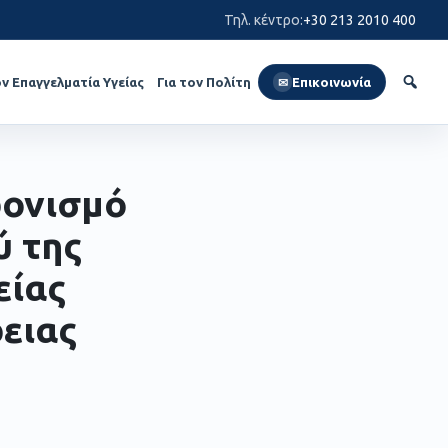
Τηλ. κέντρο
:
+30 213 2010 400
ον Επαγγελματία Υγείας
Για τον Πολίτη
Επικοινωνία
✉
ρονισμό
ύ της
είας
ειας