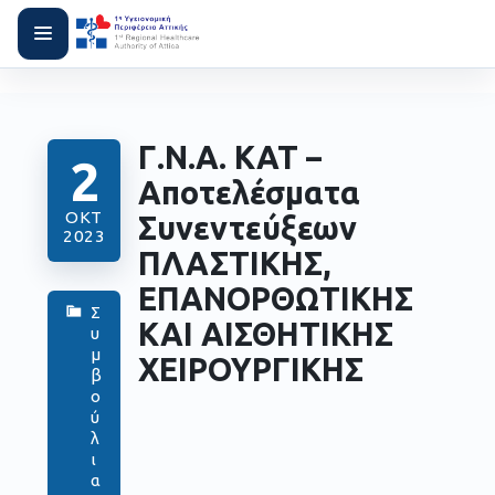
Γ.Ν.Α. ΚΑΤ –
2
Αποτελέσματα
ΟΚΤ
Συνεντεύξεων
2023
ΠΛΑΣΤΙΚΗΣ,
ΕΠΑΝΟΡΘΩΤΙΚΗΣ
Σ
ΚΑΙ ΑΙΣΘΗΤΙΚΗΣ
υ
μ
ΧΕΙΡΟΥΡΓΙΚΗΣ
β
ο
ύ
λ
ι
α