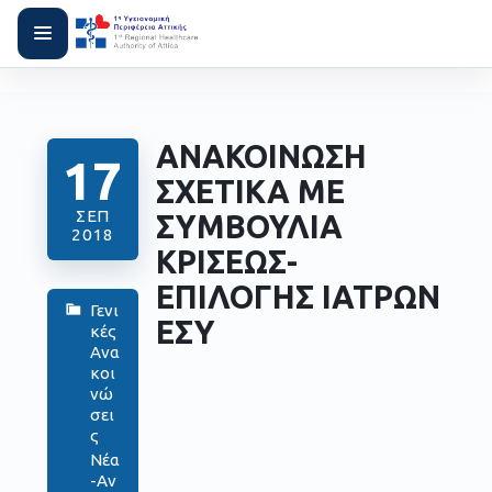
ΑΝΑΚΟΙΝΩΣΗ
17
ΣΧΕΤΙΚΑ ΜΕ
ΣΕΠ
ΣΥΜΒΟΥΛΙΑ
2018
ΚΡΙΣΕΩΣ-
ΕΠΙΛΟΓΗΣ ΙΑΤΡΩΝ
Γενι
ΕΣΥ
κές
Ανα
κοι
νώ
σει
ς
Νέα
-Αν