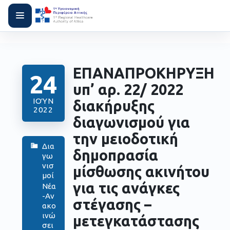
EΠΑΝΑΠΡΟΚΗΡΥΞΗ
24
υπ’ αρ. 22/ 2022
ΙΟΎΝ
διακήρυξης
2022
διαγωνισμού για
την μειοδοτική
Δια
δημοπρασία
γω
νισ
μίσθωσης ακινήτου
μοί
για τις ανάγκες
Νέα
-Αν
στέγασης –
ακο
ινώ
μετεγκατάστασης
σει