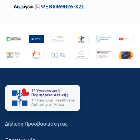
ΨΞΘ6469Η26-Χ2Σ
Δήλωση Προσβασιμότητας