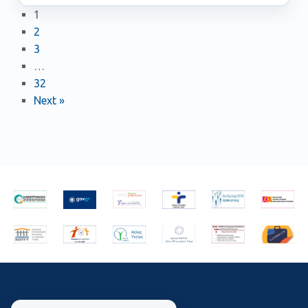
1
2
3
…
32
Next »