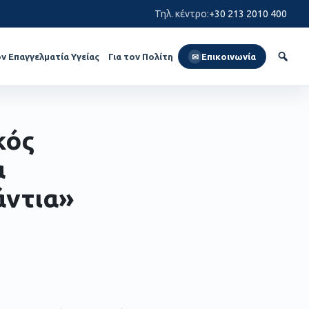
Τηλ. κέντρο
:
+30 213 2010 400
ον Επαγγελματία Υγείας
Για τον Πολίτη
Επικοινωνία
✉
κός
α
άντια»