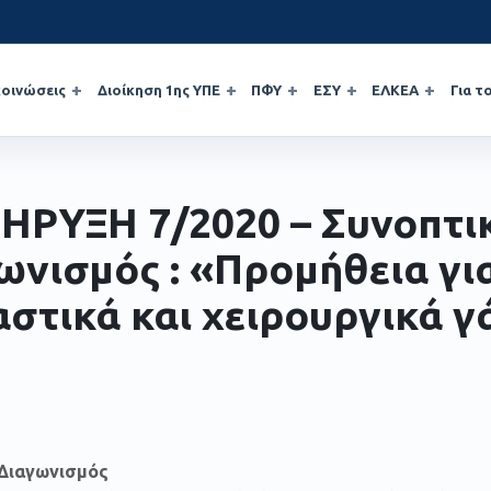
οινώσεις
Διοίκηση 1ης ΥΠΕ
ΠΦΥ
ΕΣΥ
ΕΛΚΕΑ
Για τ
ΗΡΥΞΗ 7/2020 – Συνοπτι
ωνισμός : «Προμήθεια γι
αστικά και χειρουργικά γ
 Διαγωνισμός