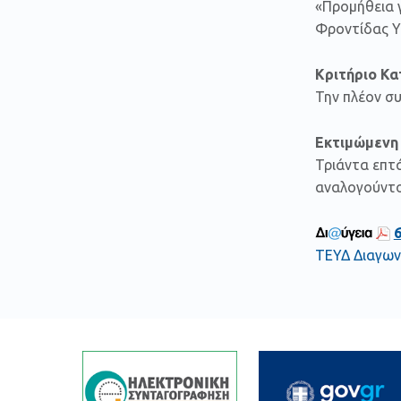
«Προμήθεια 
Φροντίδας Υγ
Κριτήριο Κ
Την πλέον σ
Εκτιμώμενη
Τριάντα επτά
αναλογούντ
ΤΕΥΔ Διαγων