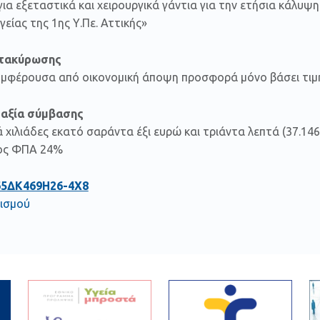
για εξεταστικά και χειρουργικά γάντια για την ετήσια κάλ
είας της 1ης Υ.Πε. Αττικής»
ατακύρωσης
υμφέρουσα από οικονομική άποψη προσφορά μόνο βάσει τιμ
 αξία σύμβασης
 χιλιάδες εκατό σαράντα έξι ευρώ και τριάντα λεπτά (37.14
ος ΦΠΑ 24%
65ΔΚ469Η26-4Χ8
ισμού