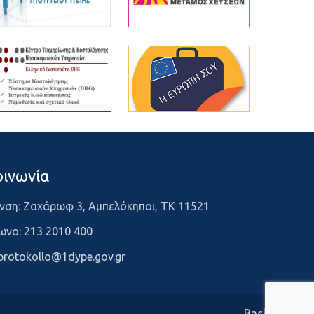
οινωνία
νση: Ζαχάρωφ 3, Αμπελόκηποι, ΤΚ 11521
ωνο:
213 2010 400
protokollo@1dype.gov.gr
Back to top ↑