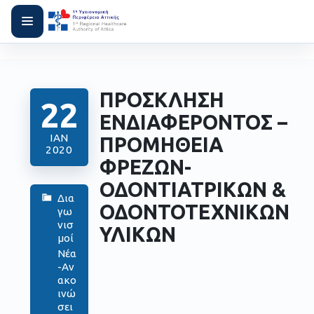
ΠΡΟΣΚΛΗΣΗ
22
ΕΝΔΙΑΦΕΡΟΝΤΟΣ –
ΙΑΝ
ΠΡΟΜΗΘΕΙΑ
2020
ΦΡΕΖΩΝ-
ΟΔΟΝΤΙΑΤΡΙΚΩΝ &
Δια
ΟΔΟΝΤΟΤΕΧΝΙΚΩΝ
γω
νισ
ΥΛΙΚΩΝ
μοί
Νέα
-Αν
ακο
ινώ
σει