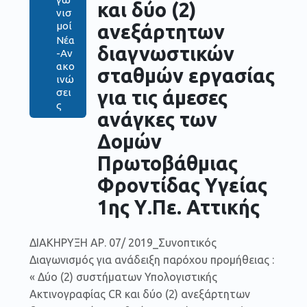
και δύο (2)
νισ
μοί
ανεξάρτητων
Νέα
διαγνωστικών
-Αν
ακο
σταθμών εργασίας
ινώ
για τις άμεσες
σει
ς
ανάγκες των
Δομών
Πρωτοβάθμιας
Φροντίδας Υγείας
1ης Υ.Πε. Αττικής
ΔΙΑΚΗΡΥΞΗ ΑΡ. 07/ 2019_Συνοπτικός
Διαγωνισμός για ανάδειξη παρόχου προμήθειας :
« Δύο (2) συστήματων Υπολογιστικής
Ακτινογραφίας CR και δύο (2) ανεξάρτητων