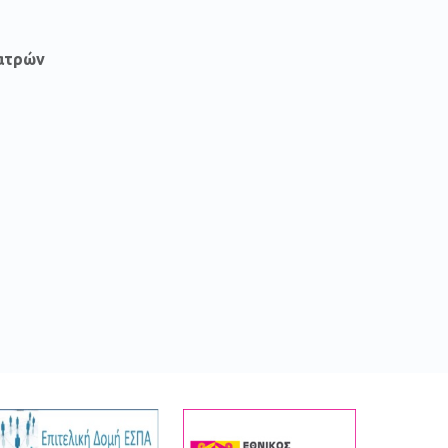
ατρών