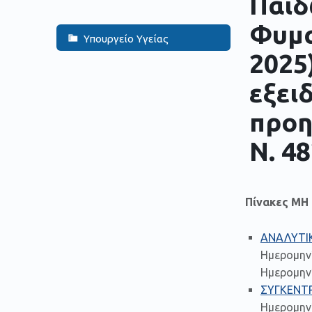
Παίδ
Φυμα
Υπουργείο Υγείας
2025
εξει
προη
Ν. 4
Πίνακες Μ
ΑΝΑΛΥΤΙ
Ημερομην
Ημερομηνί
ΣΥΓΚΕΝΤ
Ημερομην