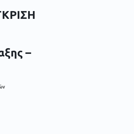
ΓΚΡΙΣΗ
αξης –
ών