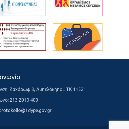
οινωνία
νση: Ζαχάρωφ 3, Αμπελόκηποι, ΤΚ 11521
ωνο:
213 2010 400
protokollo@1dype.gov.gr