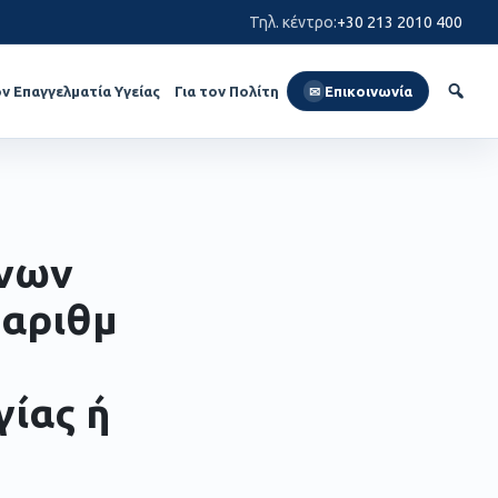
Τηλ. κέντρο
:
+30 213 2010 400
ον Επαγγελματία Υγείας
Για τον Πολίτη
Επικοινωνία
✉
ένων
 αριθμ
γίας ή