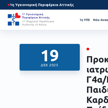
1η Υγειονομική Περιφέρεια Αττικής
1η ΥΠΕ
Νέα-Ανακ
•
19
Προκ
ΔΕΚ 2025
ιατρ
Γ4α/
Παιδ
Καρδ