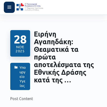
Ειρήνη
28
Αγαπηδάκη:
ΝΟΈ
Θεαματικά τα
2025
πρώτα
αποτελέσματα της
Υπο
Εθνικής Δράσης
υργ
είο
κατά της …
Υγε
ίας
Post Content