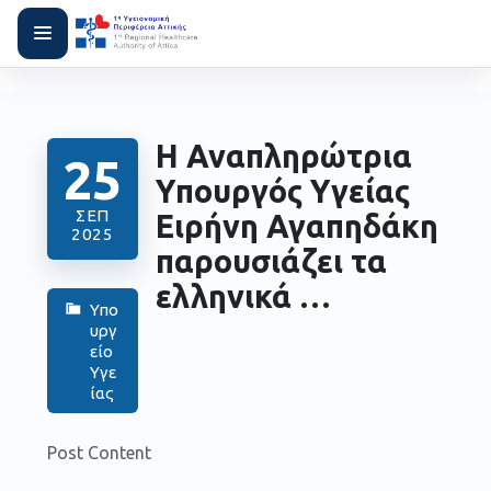
Η Αναπληρώτρια
25
Υπουργός Υγείας
ΣΕΠ
Ειρήνη Αγαπηδάκη
2025
παρουσιάζει τα
ελληνικά …
Υπο
υργ
είο
Υγε
ίας
Post Content