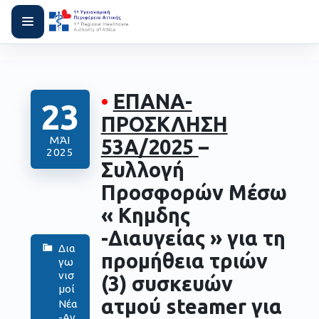
•
ΕΠΑΝΑ-
23
ΠΡΟΣΚΛΗΣΗ
ΜΆΙ
53Α/2025
–
2025
Συλλογή
Προσφορών Μέσω
« Κημδης
-Διαυγείας » για τη
Δια
προμήθεια τριών
γω
νισ
(3) συσκευών
μοί
ατμού steamer για
Νέα
-Αν