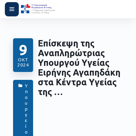
Επίσκεψη της
9
Αναπληρώτριας
ΟΚΤ
Υπουργού Υγείας
2024
Ειρήνης Αγαπηδάκη
στα Κέντρα Υγείας
Υ
της …
π
ο
υ
ρ
γ
ε
ί
ο