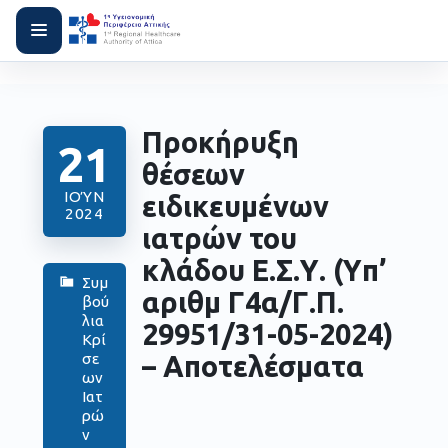
Προκήρυξη
21
θέσεων
ΙΟΎΝ
ειδικευμένων
2024
ιατρών του
κλάδου Ε.Σ.Υ. (Yπ’
Συμ
αριθμ Γ4α/Γ.Π.
βού
λια
29951/31-05-2024)
Κρί
– Αποτελέσματα
σε
ων
Ιατ
ρώ
ν