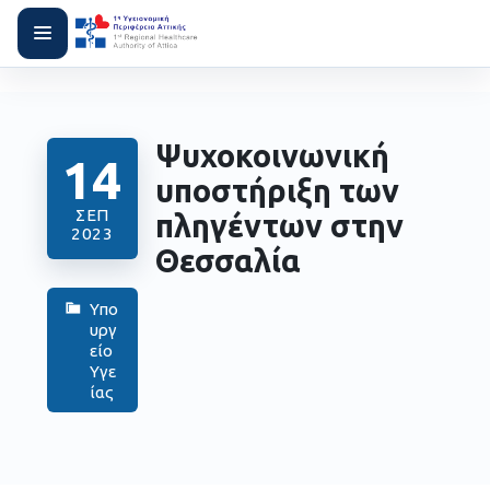
Ψυχοκοινωνική
14
υποστήριξη των
ΣΕΠ
πληγέντων στην
2023
Θεσσαλία
Υπο
υργ
είο
Υγε
ίας