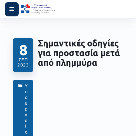
Σημαντικές οδηγίες
8
για προστασία μετά
ΣΕΠ
από πλημμύρα
2023
Υ
π
ο
υ
ρ
γ
ε
ί
ο