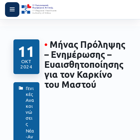
•
Μήνας Πρόληψης
11
– Ενημέρωσης –
ΟΚΤ
Ευαισθητοποίησης
2024
για τον Καρκίνο
του Μαστού
Γενι
κές
Ανα
κοι
νώ
σει
ς
Νέα
-Αν