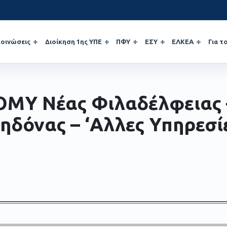
οινώσεις
Διοίκηση 1ης ΥΠΕ
ΠΦΥ
ΕΣΥ
ΕΛΚΕΑ
Για τ
ΟΜΥ Νέας Φιλαδέλφειας 
ηδόνας – ‘Αλλες Υπηρεσί