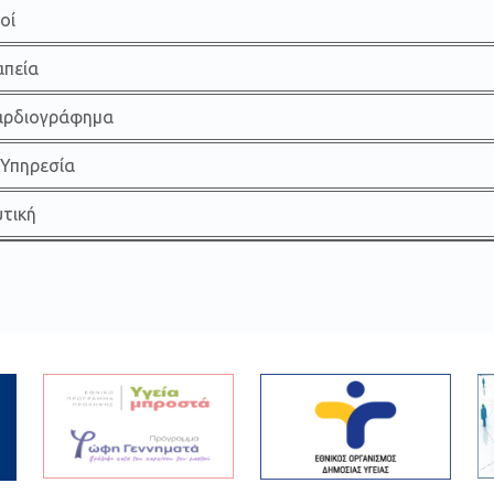
οί
πεία
αρδιογράφημα
 Υπηρεσία
τική