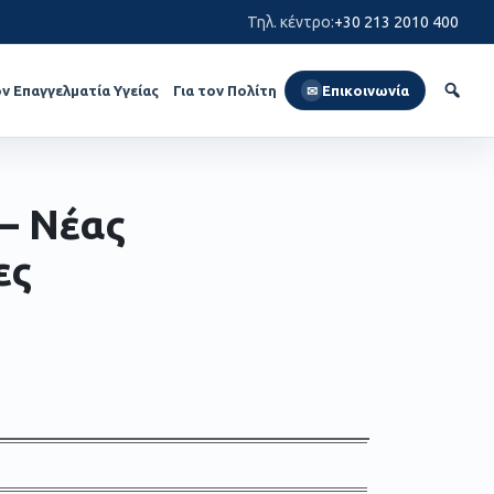
Τηλ. κέντρο
:
+30 213 2010 400
ον Επαγγελματία Υγείας
Για τον Πολίτη
Επικοινωνία
✉
– Νέας
ες