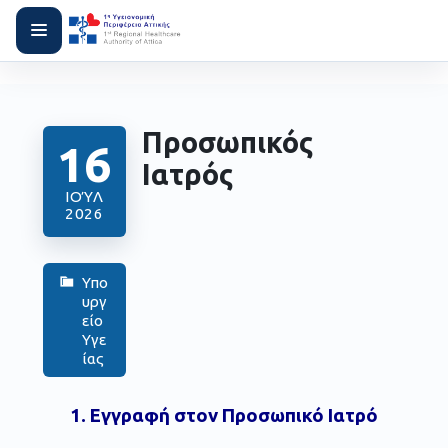
Προσωπικός
16
Ιατρός
ΙΟΎΛ
2026
Υπο
υργ
είο
Υγε
ίας
1. Εγγραφή στον Προσωπικό Ιατρό