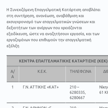
Η Συνεχιζόμενη Επαγγελματική Κατάρτιση αποβλέπει
στη συντήρηση, ανανέωση, αναβάθμιση και
εκσυγχρονισμό των επαγγελματικών γνώσεων και
δεξιοτήτων των ανέργων που χρειάζονται
εξειδίκευση, ώστε να αναζητήσουν εργασία, και των
εργαζομένων που επιθυμούν την επαγγελματική
εξέλιξη
ΚΕΝΤΡΑ ΕΠΑΓΓΕΛΜΑΤΙΚΗΣ ΚΑΤΑΡΤΙΣΗΣ (ΚΕΚ)
Α/
Κ.Ε.Κ.
ΤΗΛΕΦΩΝΑ
ΔΙ
Α
1
Γ.Ν. ΑΤΤΙΚΗΣ «ΚΑΤ»
210 –
Νίκη
6280335,
61 Κ
6280667
2
Γ.Ν. ΑΘΗΝΩΝ «Γ.
210 –
Μεσ