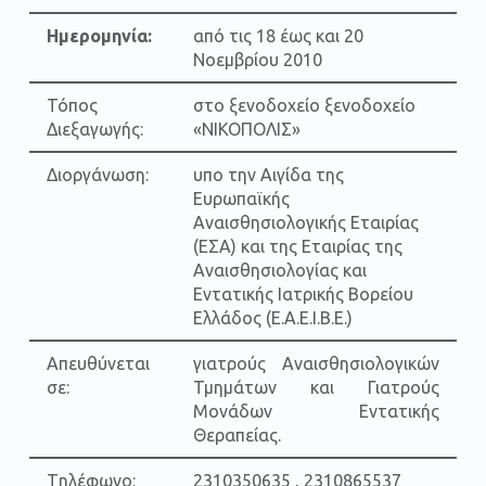
Ημερομηνία:
από τις 18 έως και 20
Νοεμβρίου 2010
Τόπος
στο ξενοδοχείο ξενοδοχείο
Διεξαγωγής:
«ΝΙΚΟΠΟΛΙΣ»
Διοργάνωση:
υπο την Αιγίδα της
Ευρωπαϊκής
Αναισθησιολογικής Εταιρίας
(ΕΣΑ) και της Εταιρίας της
Αναισθησιολογίας και
Εντατικής Ιατρικής Βορείου
Ελλάδος (Ε.Α.Ε.Ι.Β.Ε.)
Απευθύνεται
γιατρούς Αναισθησιολογικών
σε:
Τμημάτων και Γιατρούς
Μονάδων Εντατικής
Θεραπείας.
Tηλέφωνο:
2310350635 , 2310865537