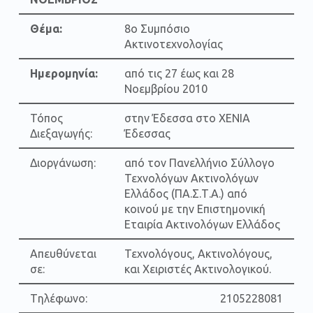
Θέμα:
8ο Συμπόσιο
Ακτινοτεχνολογίας
Ημερομηνία:
από τις 27 έως και 28
Νοεμβρίου 2010
Τόπος
στην Έδεσσα στο XENIA
Διεξαγωγής:
Έδεσσας
Διοργάνωση:
από τον Πανελλήνιο Σύλλογο
Τεχνολόγων Ακτινολόγων
Ελλάδος (ΠΑ.Σ.Τ.Α.) από
κοινού με την Επιστημονική
Εταιρία Ακτινολόγων Ελλάδος
Απευθύνεται
Τεχνολόγους, Ακτινολόγους,
σε:
και Χειριστές Ακτινολογικού.
Tηλέφωνο:
2105228081