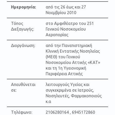
Ημερομηνία:
από τις 26 έως και 27
Νοεμβρίου 2010
Τόπος
στο Αμφιθέατρο του 251
Διεξαγωγής:
Γενικού Νοσοκομείου
Αεροπορίας
Διοργάνωση:
από την Πανεπιστημιακή
Κλινική Εντατικής Νοσηλείας
(ΜΕΘ) του Γενικού
Νοσοκομείου Αττικής «ΚΑΤ»
και τη 1η Υγειονομική
Περιφέρεια Αττικής
Απευθύνεται
λειτουργούς Υγείας και
σε:
συγκεκριμένα σε Ιατρούς,
Νοσηλευτές, Φαρμακοποιούς
κ.α
Tηλέφωνο:
2106280164 , 6945172860