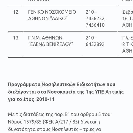
12
ΓΕΝΙΚΟ ΝΟΣΟΚΟΜΕΙΟ
210 –
Σεβ
ΑΘΗΝΩΝ “ΛΑΪΚΟ”
7456252,
16 Τ
7456410
ΑΘΗ
13
Γ.Ν.Μ. ΑΘΗΝΩΝ
210 –
Πλ. 
“ΕΛΕΝΑ ΒΕΝΙΖΕΛΟΥ”
6452892
2 Τ.Κ
ΑΘΗ
Προγράμματα Νοσηλευτικών Ειδικοτήτων που
διεξάγονται στα Νοσοκομεία της 1ης ΥΠΕ Αττικής
για το έτος :2010-11
Με τις διατάξεις της παρ. Β΄ του άρθρου 5 του
Νόμου 1579/85 (ΦΕΚ Α/217 / 85) δίνεται η
δυνατότητα στους Νοσηλευτές – τριες να