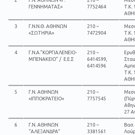
ΓΕΝΝΗΜΑΤΑΣ»
7752464
Τ.Κ.
ΑΘΗ
3
Γ.Ν.Ν.Θ. ΑΘΗΝΩΝ
210 –
Μεσ
«ΣΩΤΗΡΙΑ»
7472904
Τ.Κ.
ΑΘΗ
4
Γ.Ν.Α.”ΚΟΡΓΙΑΛΕΝΕΙΟ-
210 –
Ερυ
ΜΠΕΝΑΚΕΙΟ” / Ε.Ε.Σ
6414599,
Σταυ
6414596
Αμπ
Τ.Κ.
ΑΘΗ
5
Γ.Ν. AΘΗΝΩΝ
210 –
Μεσο
«ΙΠΠΟΚΡΑΤΕΙΟ»
7757545
(Πύρ
Αθην
27 
6
Γ.Ν. AΘΗΝΩΝ
210 –
Βασ.
“ΑΛΕΞΑΝΔΡΑ”
3381561
Λούρ