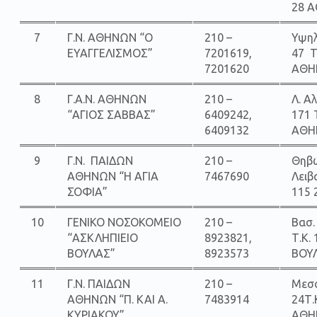
28 
7
Γ.Ν. AΘΗΝΩΝ “Ο
210 –
Υψηλ
ΕΥΑΓΓΕΛΙΣΜΟΣ”
7201619,
47 Τ
7201620
ΑΘΗ
8
Γ.Α.Ν. AΘΗΝΩΝ
210 –
Λ. Α
“ΑΓΙΟΣ ΣΑΒΒΑΣ”
6409242,
171 
6409132
ΑΘΗ
9
Γ.Ν. ΠΑΙΔΩΝ
210 –
Θηβώ
ΑΘΗΝΩΝ “Η ΑΓΙΑ
7467690
Λειβ
ΣΟΦΙΑ”
115
10
ΓΕΝΙΚΟ ΝΟΣΟΚΟΜΕΙΟ
210 –
Βασ.
“ΑΣΚΛΗΠΙΕΙΟ
8923821,
Τ.Κ.
ΒΟΥΛΑΣ”
8923573
ΒΟΥ
11
Γ.Ν. ΠΑΙΔΩΝ
210 –
Μεσ
ΑΘΗΝΩΝ “Π. ΚΑΙ Α.
7483914
24Τ.
ΚΥΡΙΑΚΟΥ”
ΑΘΗ