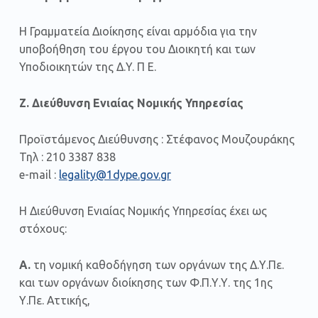
Η Γραμματεία Διοίκησης είναι αρμόδια για την
υποβοήθηση του έργου του Διοικητή και των
Υποδιοικητών της Δ.Y. Π Ε.
Ζ. Διεύθυνση Ενιαίας Νομικής Υπηρεσίας
Προϊστάμενος Διεύθυνσης : Στέφανος Μουζουράκης
Τηλ : 210 3387 838
e-mail :
legality@1dype.gov.gr
Η Διεύθυνση Ενιαίας Νομικής Υπηρεσίας έχει ως
στόχους:
Α.
τη νομική καθοδήγηση των οργάνων της Δ.Υ.Πε.
και των οργάνων διοίκησης των Φ.Π.Υ.Υ. της 1ης
Υ.Πε. Αττικής,