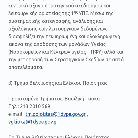
κεντρικό άξονα στρατηγικού σχεδιασμού και
ης
λειτουργικής αριστείας της 1
ΥΠΕ. Μέσω της
συστηματικής καταγραφής, ανάλυσης και
αξιολόγησης των λειτουργικών δεδομένων,
διασφαλίζει την τεκμηριωμένη και ολοκληρωμένη
εικόνα της απόδοσης των μονάδων Υγείας
(Νοσοκομείων και Κέντρων υγείας – ΠΦΥ) αλλά και
την μετατροπή των Στρατηγικών Σχεδίων σε απτά
αποτελέσματα.
β) Τμήμα Βελτίωσης και Ελέγχου Ποιότητας
Προϊσταμένη Τμήματος :Βασιλική Γκιόκα
Τηλ : 213 2010 569
e-mail :
tm.poiotitas@1dype.gov.gr
,
vgkioka@1dype.gov.gr
Το Τμήμα Βελτίωσης και Ελέγχου Ποιότητας