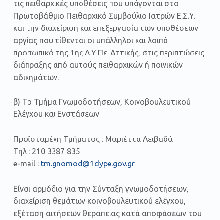
τις πειθαρχικές υποθέσεις που υπάγονται στο
Πρωτοβάθμιο Πειθαρχικό Συμβούλιο Ιατρών Ε.Σ.Υ.
και την διαχείριση και επεξεργασία των υποθέσεων
αργίας που τίθενται οι υπάλληλοι και λοιπό
προσωπικό της 1ης Δ.Υ.Πε. Αττικής, στις περιπτώσεις
διάπραξης από αυτούς πειθαρχικών ή ποινικών
αδικημάτων.
β) Το Τμήμα Γνωμοδοτήσεων, Κοινοβουλευτικού
Ελέγχου και Ενστάσεων
Προϊσταμένη Τμήματος : Μαριέττα Λειβαδά
Τηλ : 210 3387 835
e-mail :
tm.gnomod@1dype.gov.gr
Είναι αρμόδιο για την Σύνταξη γνωμοδοτήσεων,
διαχείριση θεμάτων κοινοβουλευτικού ελέγχου,
εξέταση αιτήσεων θεραπείας κατά αποφάσεων του