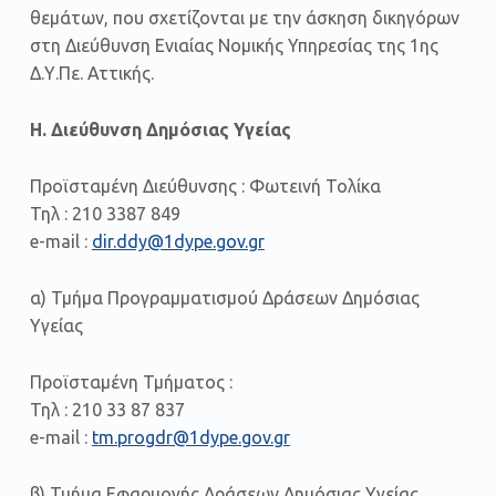
θεμάτων, που σχετίζονται με την άσκηση δικηγόρων
στη Διεύθυνση Ενιαίας Νομικής Υπηρεσίας της 1ης
Δ.Υ.Πε. Αττικής.
Η. Διεύθυνση Δημόσιας Υγείας
Προϊσταμένη Διεύθυνσης : Φωτεινή Τολίκα
Τηλ : 210 3387 849
e-mail :
dir.ddy@1dype.gov.gr
α) Τμήμα Προγραμματισμού Δράσεων Δημόσιας
Υγείας
Προϊσταμένη Τμήματος :
Τηλ : 210 33 87 837
e-mail :
tm.progdr@1dype.gov.gr
β) Τμήμα Εφαρμογής Δράσεων Δημόσιας Υγείας