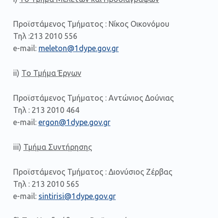
Προϊστάμενος Τμήματος : Νίκος Οικονόμου
Τηλ :213 2010 556
e-mail:
meleton@1dype.gov.gr
ii)
Το Τμήμα Έργων
Προϊστάμενος Τμήματος : Αντώνιος Δούνιας
Τηλ : 213 2010 464
e-mail:
ergon@1dype.gov.gr
iii)
Τμήμα Συντήρησης
Προϊστάμενος Τμήματος : Διονύσιος Ζέρβας
Τηλ : 213 2010 565
e-mail:
sintirisi@1dype.gov.gr