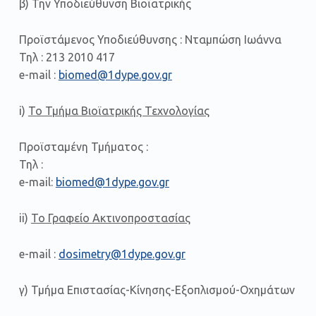
β) Την Υποδιεύθυνση Βιοϊατρικής
Προϊστάμενος Υποδιεύθυνσης : Νταμπώση Ιωάννα
Τηλ : 213 2010 417
e-mail :
biomed@1dype.gov.gr
i)
Το Τμήμα Βιοϊατρικής Τεχνολογίας
Προϊσταμένη Τμήματος :
Τηλ :
e-mail:
biomed@1dype.gov.gr
ii)
Το Γραφείο Ακτινοπροστασίας
e-mail :
dosimetry@1dype.gov.gr
γ) Τμήμα Επιστασίας-Κίνησης-Εξοπλισμού-Οχημάτων