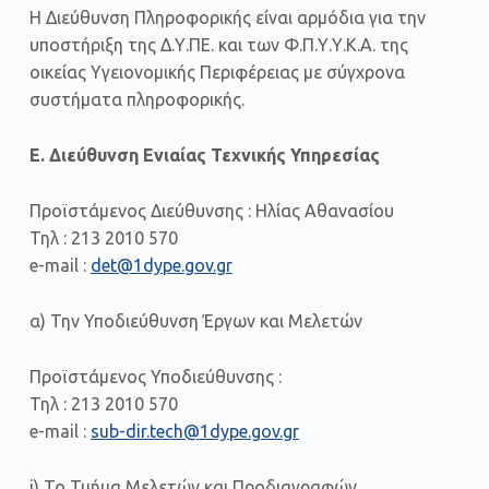
Η Διεύθυνση Πληροφορικής είναι αρμόδια για την
υποστήριξη της Δ.Υ.ΠΕ. και των Φ.Π.Υ.Υ.Κ.Α. της
οικείας Υγειονομικής Περιφέρειας με σύγχρονα
συστήματα πληροφορικής.
Ε. Διεύθυνση Ενιαίας Τεχνικής Υπηρεσίας
Προϊστάμενος Διεύθυνσης : Ηλίας Αθανασίου
Τηλ : 213 2010 570
e-mail :
det@1dype.gov.gr
α) Την Υποδιεύθυνση Έργων και Μελετών
Προϊστάμενος Υποδιεύθυνσης :
Τηλ : 213 2010 570
e-mail :
sub-dir.tech@1dype.gov.gr
i)
Το Τμήμα Μελετών και Προδιαγραφών