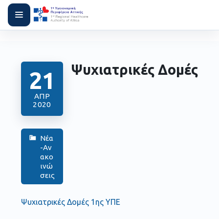
Ψυχιατρικές Δομές
21
ΑΠΡ
2020
Νέα
-Αν
ακο
ινώ
σεις
Ψυχιατρικές Δομές 1ης ΥΠΕ