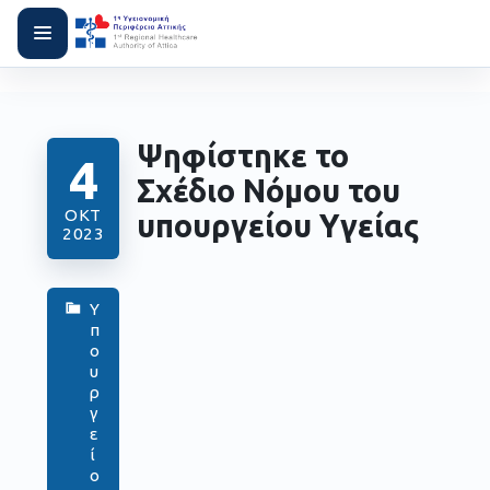
Ψηφίστηκε το
4
Σχέδιο Νόμου του
ΟΚΤ
υπουργείου Υγείας
2023
Υ
π
ο
υ
ρ
γ
ε
ί
ο