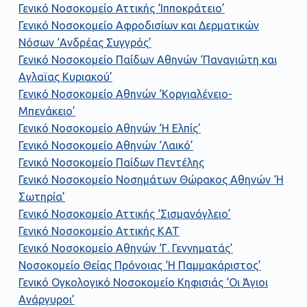
Γενικό Νοσοκομείο Αττικής ‘Ιπποκράτειο’
Γενικό Νοσοκομείο Αφροδισίων και Δερματικών
Νόσων ‘Ανδρέας Συγγρός’
Γενικό Νοσοκομείο Παίδων Αθηνών ‘Παναγιώτη και
Αγλαϊας Κυριακού’
Γενικό Νοσοκομείο Αθηνών ‘Κοργιαλένειο-
Μπενάκειο’
Γενικό Νοσοκομείο Αθηνών ‘Η Ελπίς’
Γενικό Νοσοκομείο Αθηνών ‘Λαικό’
Γενικό Νοσοκομείο Παίδων Πεντέλης
Γενικό Νοσοκομείο Νοσημάτων Θώρακος Αθηνών ‘Η
Σωτηρία’
Γενικό Νοσοκομείο Αττικής ‘Σισμανόγλειο’
Γενικό Νοσοκομείο Αττικής ΚΑΤ
Γενικό Νοσοκομείο Αθηνών ‘Γ. Γεννηματάς’
Νοσοκομείο Θείας Πρόνοιας ‘Η Παμμακάριστος’
Γενικό Ογκολογικό Νοσοκομείο Κηφισιάς ‘Οι Άγιοι
Ανάργυροι’