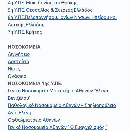
4η Υ.ΠΕ. Μακεδονίας και Θράκης
5η Υ.ΠΕ. Θεσσαλίας & Στερεάς Ελλάδος
6η Υ.ΠΕ.Πελοποννήσου, Ιονίων Νήσων, Ηπείρου και
Δυτικής Ελλάδας
7η Υ.ΠΕ. Κρήτης
ΝΟΣΟΚΟΜΕΙΑ
Αιγινήτειο
Αρεταίειο
Νίμτς
Ωνάσειο
ΝΟΣΟΚΟΜΕΙΑ 1ης Υ.ΠΕ.
Γενικό Νοσοκομείο Μαιευτήριο Αθηνών ‘Έλενα
Βενιζέλου’
Παθολογικό Νοσοκομείο Αθηνών – Σπηλιοπούλειο
Αγία Ελένη
Οφθαλμιατρείο Αθηνών
Γενικό Νοσοκομείο Αθηνών ‘ Ο Ευαγγελισμός ‘