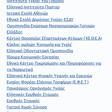
Ινστιτούτο Υγείας του Παιδιού
Ελληνικό Ινστιτούτο Παστερ
Ιατρική Σχολή Αθηνών
Εθνική Σχολή Δημόσιας Υγείας-ΕΣΔΥ
Ομοσπονδία Ενώσεων Νοσοκομειακών Γιατρών
Ελλάδος
Κέντρο Θεραπείας Εξαρτημένων Ατόμων ( ΚΕ.Θ.Ε.Α)
Κύκλος ομιλιών ‘Κοινωνία και Υγεία’
Ελληνική Οδοντιατρική Ομοσπονδία
Ίδρυμα Κοινωνικής Εργασίας
Εθνικό Κέντρο Τεκμηρίωσης και Πληροφόρησης για
τα Ναρκωτικά
Ελληνικό Κέντρο Ψυχικής Υγιεινής και Ερευνών
Ενιαίος Φορέας Ελέγχου Τροφίμων (Ε.Φ.Ε.Τ.)
Παγκόσμιος Οργάνισμός Υγείας
Ελληνικός Ερυθρός Σταυρός
Ερυθρός Σταυρός
Γιατροί Χωρίς Σύνορα