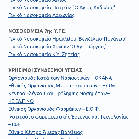
Γενικό Νοσοκομείο Πατρών “Ο Αγιος Ανδρέας”
Γενικό Νοσοκομείο Λακωνίας
ΝΟΣΟΚΟΜΕΙΑ 7ης Υ.ΠΕ
.
Γενικό Νοσοκομείο Ηρακλείου ‘Βενιζέλειο-Πανάνειο’
Γενικό Νοσοκομείο Χανίων ‘Ο Αγ. Γεώργιος’
Γενικό Νοσοκομείο Κ.Υ. Σητείας
ΧΡΗΣΙΜΟΙ ΣΥΝΔΕΣΜΟΙ ΥΓΕΙΑΣ
Οργανισμός Κατά των Ναρκωτικών – ΟΚΑΝΑ
Εθνικός Οργανισμός Μεταμοσχεύσεων – Ε.Ο.Μ.
Κέντρο Ελέγχου και Πρόληψης Νοσημάτων–
ΚΕ.ΕΛ.Π.ΝΟ.
Εθνικός Οργανισμός Φαρμάκων – Ε.Ο.Φ.
Ινστιτούτο φαρμακευτικής Έρευνας και Τεχνολογίας
– ΙΦΕΤ
Εθνικό Κέντρο Άμεσης Βοήθειας