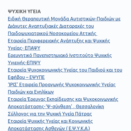
ΨΥΧΙΚΗ ΥΓΕΙΑ
Ειδική Θεραπευτική Μονάδα Αυτιστικών-Παιδιών με
Διάχυτες Αναπτυξιακές Διαταραχές του
Παιδοψυχιατρικού Νοσοκομείου Αττικής
Εταιρεία Περιφερειακής Ανάπτυξης και Ψυχικής
Υγείας- ΕΠΑΨΥ
Ερευνητικό Πανεπιστημιακό Ινστιτούτο Ψυχικής
Υγιεινής-ΕΠΙΨΥ
Εταιρεία Ψυχοκοινωνικής Υγείας του Παιδιού και του
Εφήβου – ΕΨΥΠΕ
‘ΙΡΙΣ’ Εταιρεία Προαγωγής Ψυχοκοινωνικής Υγείας
Παιδιών και Ενηλίκων
Εταιρεία Έρευνας Εκπαίδευσης και Ψυχοκοινωνικής
Αποκατάστασης-‘Ψ-σύνθεση’ , Θεσσαλονίκη
Σύλλογος για την Ψυχική Υγεία Πάτρας
Εταιρεία Ψυχικής Υγείας και Κοινωνικής
Αποκατάστασης Ασθενών ( Ε.Ψ.Υ.Κ.Α.)