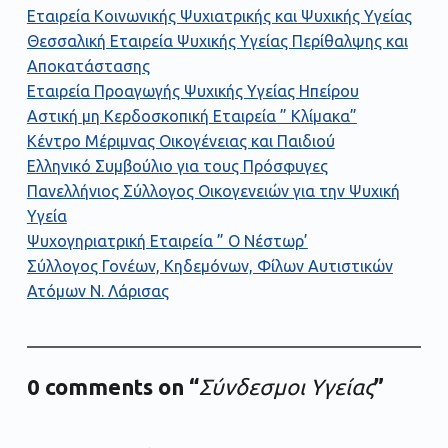
Εταιρεία Κοινωνικής Ψυχιατρικής και Ψυχικής Υγείας
Θεσσαλική Εταιρεία Ψυχικής Υγείας Περίθαλψης και
Αποκατάστασης
Εταιρεία Προαγωγής Ψυχικής Υγείας Ηπείρου
Αστική μη Κερδοσκοπική Εταιρεία ” Κλίμακα”
Κέντρο Μέριμνας Οικογένειας και Παιδιού
Ελληνικό Συμβούλιο για τους Πρόσφυγες
Πανελλήνιος Σύλλογος Οικογενειών για την Ψυχική
Υγεία
Ψυχογηριατρική Εταιρεία ” Ο Νέστωρ’
Σύλλογος Γονέων, Κηδεμόνων, Φίλων Αυτιστικών
Ατόμων Ν. Λάρισας
0 comments on “
Σύνδεσμοι Υγείας
”
Add yours →