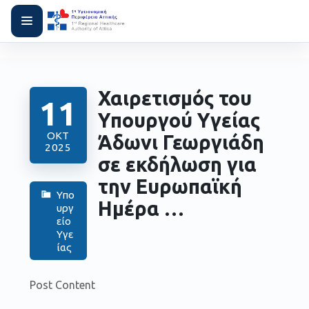
Χαιρετισμός του
11
Υπουργού Υγείας
ΟΚΤ
Άδωνι Γεωργιάδη
2025
σε εκδήλωση για
την Ευρωπαϊκή
Υπο
Ημέρα …
υργ
είο
Υγε
ίας
Post Content