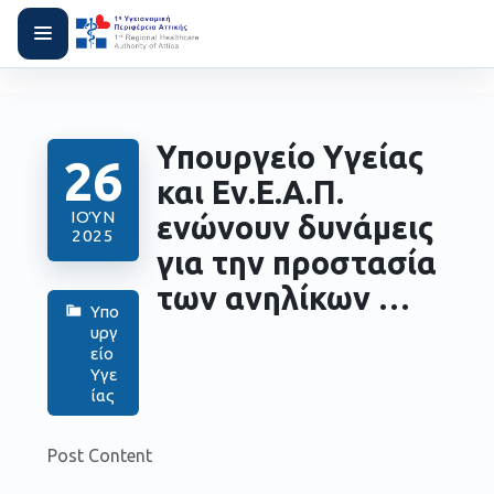
Υπουργείο Υγείας
26
και Εν.Ε.Α.Π.
ΙΟΎΝ
ενώνουν δυνάμεις
2025
για την προστασία
των ανηλίκων …
Υπο
υργ
είο
Υγε
ίας
Post Content