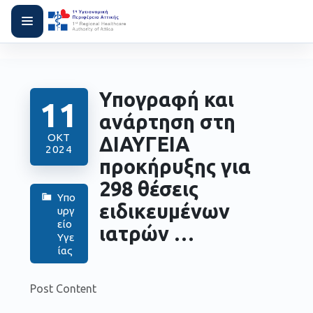
Υπογραφή και
11
ανάρτηση στη
ΟΚΤ
ΔΙΑΥΓΕΙΑ
2024
προκήρυξης για
298 θέσεις
Υπο
ειδικευμένων
υργ
είο
ιατρών …
Υγε
ίας
Post Content