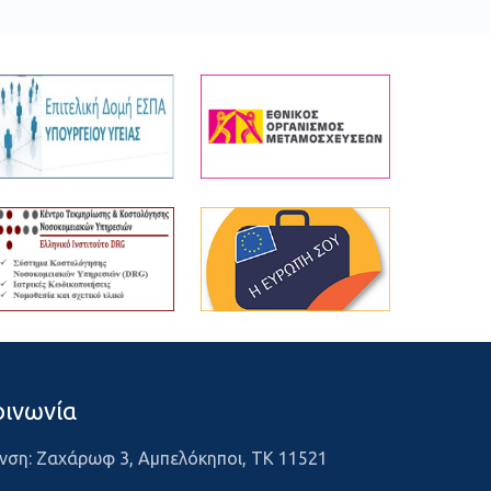
οινωνία
νση: Ζαχάρωφ 3, Αμπελόκηποι, ΤΚ 11521