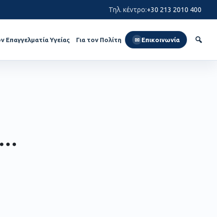
Τηλ. κέντρο
:
+30 213 2010 400
ον Επαγγελματία Υγείας
Για τον Πολίτη
Επικοινωνία
✉
 …