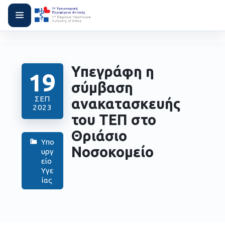
Υπεγράφη η
19
σύμβαση
ΣΕΠ
ανακατασκευής
2023
του ΤΕΠ στο
Θριάσιο
Υπο
Νοσοκομείο
υργ
είο
Υγε
ίας