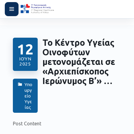
Το Κέντρο Υγείας
12
Οινοφύτων
ΙΟΎΝ
μετονομάζεται σε
2025
«Αρχιεπίσκοπος
Ιερώνυμος Β’» …
Υπο
υργ
είο
Υγε
ίας
Post Content