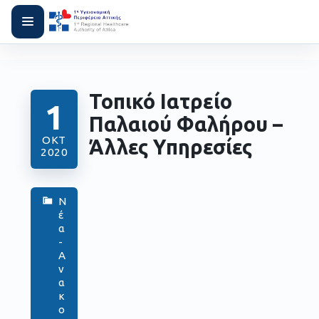
Τοπικό Ιατρείο
1
Παλαιού Φαλήρου –
ΟΚΤ
Άλλες Υπηρεσίες
2020
Ν
έ
α
-
Α
ν
α
κ
ο