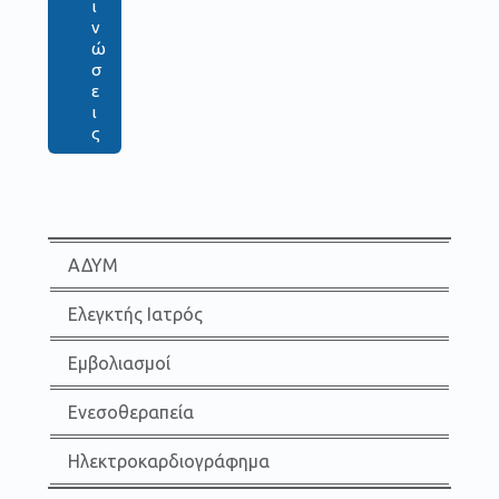
ι
ν
ώ
σ
ε
ι
ς
ΑΔΥΜ
Ελεγκτής Ιατρός
Εμβολιασμοί
Ενεσοθεραπεία
Ηλεκτροκαρδιογράφημα