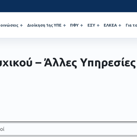
οινώσεις
Διοίκηση 1ης ΥΠΕ
ΠΦΥ
ΕΣΥ
ΕΛΚΕΑ
Για τ
υχικού – Άλλες Υπηρεσίες
οί