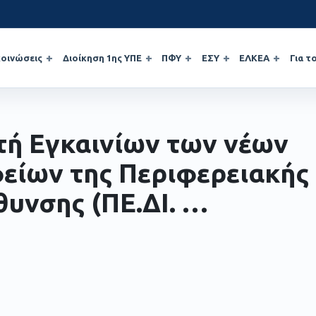
οινώσεις
Διοίκηση 1ης ΥΠΕ
ΠΦΥ
ΕΣΥ
ΕΛΚΕΑ
Για τ
τή Εγκαινίων των νέων
είων της Περιφερειακής
θυνσης (ΠΕ.ΔΙ. …