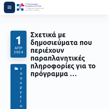
Σχετικά με
1
δημοσιεύματα που
ΑΠΡ
περιέχουν
2024
παραπλανητικές
πληροφορίες για το
Υ
πρόγραμμα …
π
ο
υ
ρ
γ
ε
ί
ο