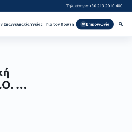
Τηλ. κέντρο
:
+30 213 2010 400
ον Επαγγελματία Υγείας
Για τον Πολίτη
Επικοινωνία
✉
κή
.Ο. …