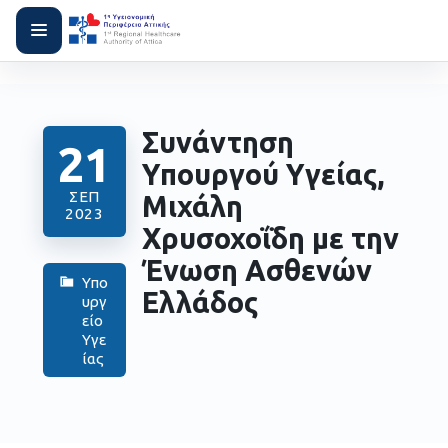
Συνάντηση
21
Υπουργού Υγείας,
ΣΕΠ
Μιχάλη
2023
Χρυσοχοΐδη με την
Ένωση Ασθενών
Υπο
Ελλάδος
υργ
είο
Υγε
ίας