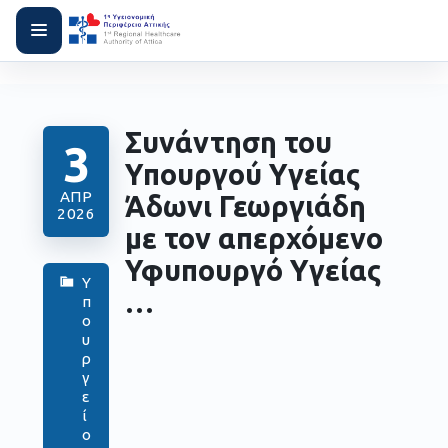
Συνάντηση του
3
Υπουργού Υγείας
ΑΠΡ
Άδωνι Γεωργιάδη
2026
με τον απερχόμενο
Υφυπουργό Υγείας
Υ
…
π
ο
υ
ρ
γ
ε
ί
ο